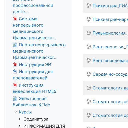
профессиональной
Психиатрия_ГИА
деяте...
Система
Психиатрия-нар
непрерывного
медицинского
Пульмонология
(фармацевтическо...
Портал непрерывного
Рентгенология_
медицинского
(фармацевтическог...
Рентгенэндовас
Инструкция ЭИ
Инструкция для
Сердечно-сосуд
преподавателей
инструкция
Стоматология д
видеолекция HTML5
Электронная
Стоматология о
библиотека КГМУ
Курсы
Стоматология о
Ординатура
ИНФОРМАЦИЯ ДЛЯ