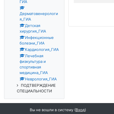
ГИА
Дерматовенерологи
я_ГИА
Детская
хирургия_ГИА
Инфекционные
болезни_ГИА
Кардиология_ГИА
Лечебная
физкультура и
спортивная
медицина_ГИА
Неврология_ГИА
ПОДТВЕРЖДЕНИЕ
СПЕЦИАЛЬНОСТИ
Вы не вошли в систему (
Вход
)