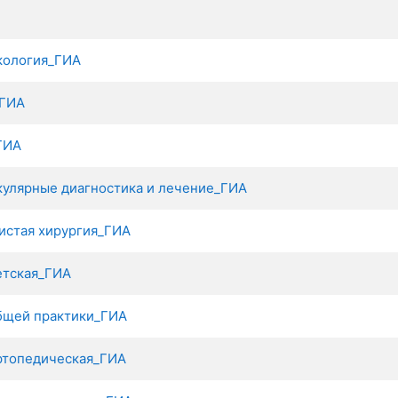
кология_ГИА
_ГИА
ГИА
кулярные диагностика и лечение_ГИА
истая хирургия_ГИА
етская_ГИА
бщей практики_ГИА
ртопедическая_ГИА