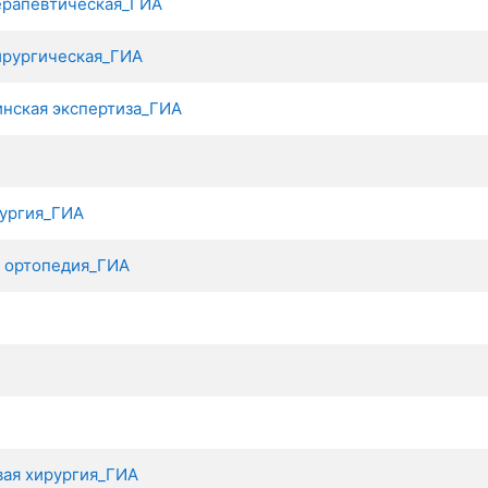
ерапевтическая_ГИА
ирургическая_ГИА
нская экспертиза_ГИА
рургия_ГИА
и ортопедия_ГИА
ая хирургия_ГИА