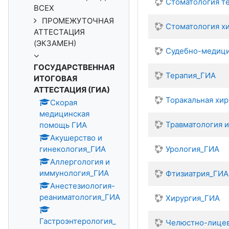
Стоматология т
ВСЕХ
ПРОМЕЖУТОЧНАЯ
Стоматология х
АТТЕСТАЦИЯ
(ЭКЗАМЕН)
Судебно-медици
ГОСУДАРСТВЕННАЯ
Терапия_ГИА
ИТОГОВАЯ
АТТЕСТАЦИЯ (ГИА)
Торакальная хи
Скорая
медицинская
Травматология 
помощь ГИА
Акушерство и
гинекология_ГИА
Урология_ГИА
Аллергология и
иммунология_ГИА
Фтизиатрия_ГИА
Анестезиология-
реаниматология_ГИА
Хирургия_ГИА
Гастроэнтерология_
Челюстно-лицев