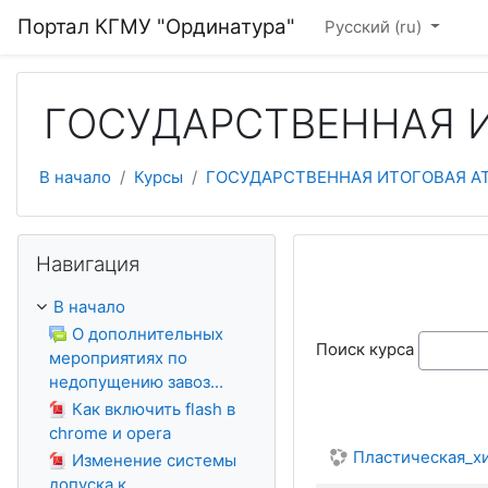
Перейти к основному содержанию
Портал КГМУ "Ординатура"
Русский ‎(ru)‎
ГОСУДАРСТВЕННАЯ И
В начало
Курсы
ГОСУДАРСТВЕННАЯ ИТОГОВАЯ АТ
Пропустить Навигация
Навигация
В начало
О дополнительных
Поиск курса
мероприятиях по
недопущению завоз...
Как включить flash в
chrome и opera
Пластическая_х
Изменение системы
допуска к