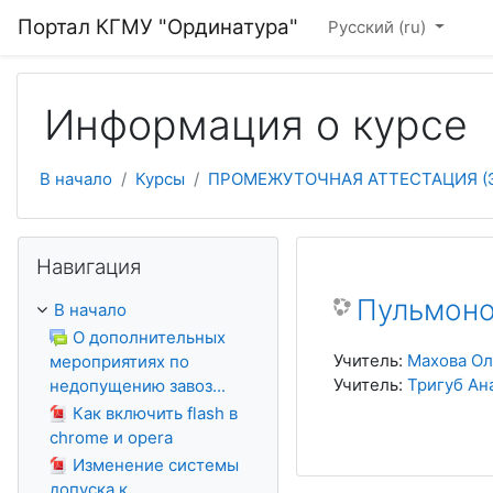
Перейти к основному содержанию
Портал КГМУ "Ординатура"
Русский ‎(ru)‎
Информация о курсе
В начало
Курсы
ПРОМЕЖУТОЧНАЯ АТТЕСТАЦИЯ (
Пропустить Навигация
Навигация
Пульмон
В начало
О дополнительных
Учитель:
Махова Ол
мероприятиях по
Учитель:
Тригуб Ан
недопущению завоз...
Как включить flash в
chrome и opera
Изменение системы
допуска к